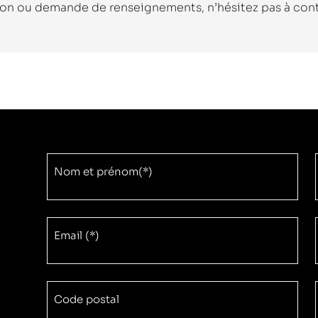
on ou demande de renseignements, n’hésitez pas à conta
Nom et prénom(*)
Email (*)
Code postal