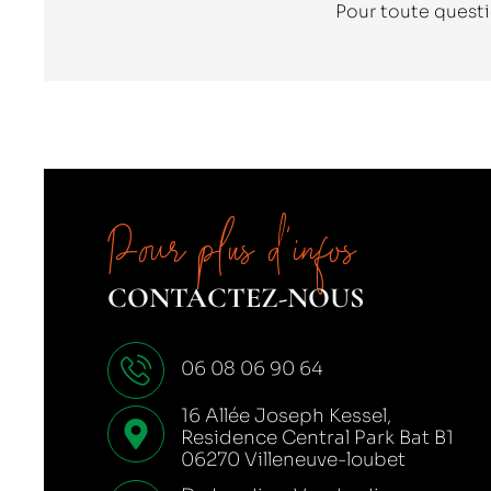
Pour toute questi
Pour plus d’infos
CONTACTEZ-NOUS
06 08 06 90 64
16 Allée Joseph Kessel,
Residence Central Park Bat B1
06270 Villeneuve-loubet